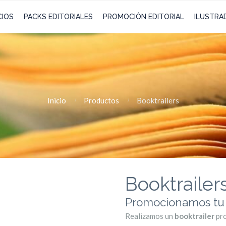
CIOS
PACKS EDITORIALES
PROMOCIÓN EDITORIAL
ILUSTRA
Inicio
Productos
Booktrailers
Booktrailer
Promocionamos tu l
Realizamos un
booktrailer
pro